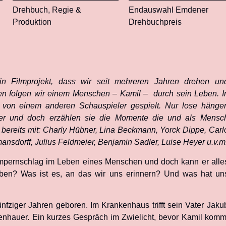
Drehbuch, Regie &
Endauswahl Emdener
Produktion
Drehbuchpreis
in Filmprojekt, dass wir seit mehreren Jahren drehen un
en folgen wir einem Menschen – Kamil – durch sein Leben. I
 von einem anderen Schauspieler gespielt. Nur lose hänge
der und doch erzählen sie die Momente die und als Mensc
bereits mit: Charly Hübner, Lina Beckmann, Yorck Dippe, Carl
mansdorff, Julius Feldmeier, Benjamin Sadler, Luise Heyer u.v.m
impernschlag im Leben eines Menschen und doch kann er alle
eben? Was ist es, an das wir uns erinnern? Und was hat un
ünfziger Jahren geboren. Im Krankenhaus trifft sein Vater Jaku
nhauer. Ein kurzes Gespräch im Zwielicht, bevor Kamil komm